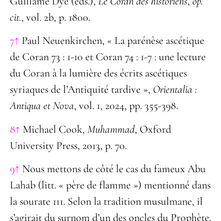
Guillame Dye (eds.),
Le Coran des historiens
,
op.
cit.
, vol. 2b, p. 1800.
7↑
Paul Neuenkirchen, « La parénèse ascétique
de Coran 73 : 1-10 et Coran 74 : 1-7 : une lecture
du Coran à la lumière des écrits ascétiques
syriaques de l’Antiquité tardive »,
Orientalia :
Antiqua et Nova
, vol. 1, 2024, pp. 355-398.
8↑
Michael Cook,
Muhammad
, Oxford
University Press, 2013, p. 70.
9↑
Nous mettons de côté le cas du fameux Abu
Lahab (litt. « père de flamme ») mentionné dans
la sourate 111. Selon la tradition musulmane, il
s’agirait du surnom d’un des oncles du Prophète.