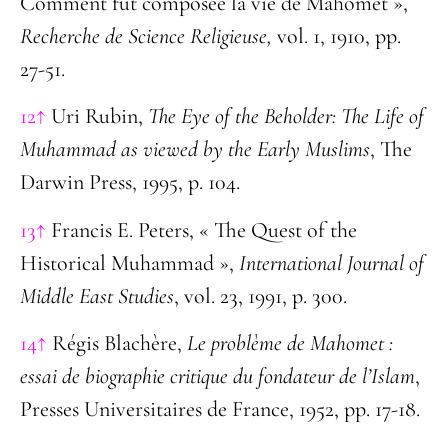
Comment fut composée la vie de Mahomet »,
Recherche de
Science Religieuse,
vol. 1, 1910, pp.
27-51.
12↑
Uri Rubin,
The Eye of the Beholder: The Life of
Muhammad as viewed by the Early Muslims
, The
Darwin Press, 1995, p. 104.
13↑
Francis E. Peters, « The Quest of the
Historical Muhammad »,
International Journal of
Middle East
Studies
, vol. 23, 1991, p. 300.
14↑
Régis Blachère,
Le problème de Mahomet :
essai de biographie critique du fondateur de l’Islam
,
Presses Universitaires de France, 1952, pp.
17-18.