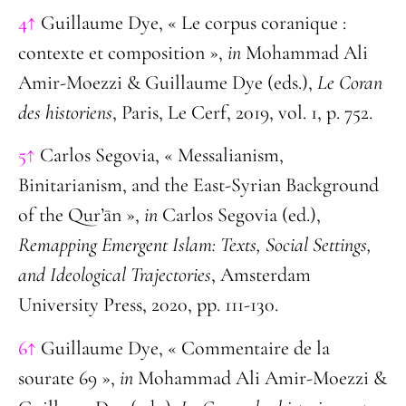
4↑
Guillaume Dye, « Le corpus coranique :
contexte et composition »,
in
Mohammad Ali
Amir-Moezzi & Guillaume Dye (eds.),
Le Coran
des historiens
, Paris, Le Cerf, 2019, vol. 1, p. 752.
5↑
Carlos Segovia, « Messalianism,
Binitarianism, and the East-Syrian Background
of the Qur’ān »,
in
Carlos Segovia (ed.),
Remapping Emergent Islam: Texts, Social Settings,
and Ideological Trajectories
, Amsterdam
University Press, 2020, pp. 111-130.
6↑
Guillaume Dye, « Commentaire de la
sourate 69 »,
in
Mohammad Ali Amir-Moezzi &