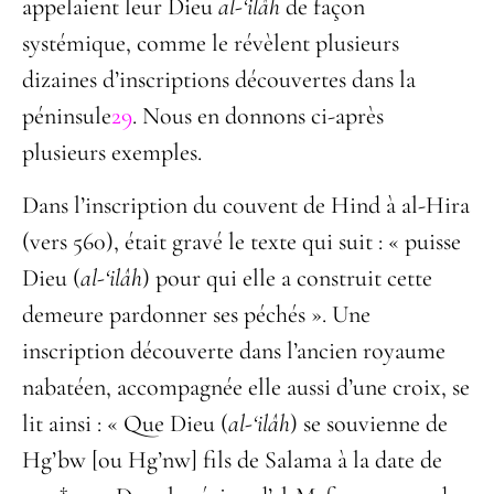
appelaient leur Dieu
al-
‘ilâh
de façon
systémique, comme le révèlent plusieurs
dizaines d’inscriptions découvertes dans la
péninsule
29
. Nous en donnons ci-après
plusieurs exemples.
Dans l’inscription du couvent de Hind à al-Hira
(vers 560), était gravé le texte qui suit : « puisse
Dieu (
al-
‘ilâh
) pour qui elle a construit cette
demeure pardonner ses péchés ». Une
inscription découverte dans l’ancien royaume
nabatéen, accompagnée elle aussi d’une croix, se
lit ainsi : « Que Dieu (
al-‘ilâh
) se souvienne de
Hg’bw [ou Hg’nw] fils de Salama à la date de