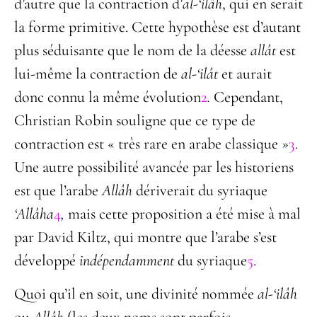
d’autre que la contraction d’
al-
‘ilâh
, qui en serait
la forme primitive. Cette hypothèse est d’autant
plus séduisante que le nom de la déesse
allât
est
lui-même la contraction de
al-
‘ilât
et aurait
donc connu la même évolution
2
.
Cependant,
Christian Robin souligne que ce type de
contraction est « très rare en arabe classique »
3
.
Une autre possibilité avancée par les historiens
est que l’arabe
Allâh
dériverait du syriaque
‘Allâha
4
,
mais cette proposition a été mise à mal
par David Kiltz, qui montre que l’arabe s’est
développé
indépendamment
du syriaque
5
.
Quoi qu’il en soit, une divinité nommée
al-
‘ilâh