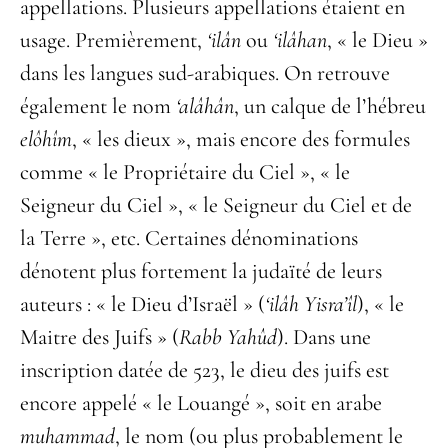
appellations. Plusieurs appellations étaient en
usage. Premièrement,
‘ilân
ou
‘ilâhan
, « le Dieu »
dans les langues sud-arabiques. On retrouve
également le nom
‘alâhân
, un calque de l’hébreu
elôhîm
, « les dieux », mais encore des formules
comme « le Propriétaire du Ciel », « le
Seigneur du Ciel », « le Seigneur du Ciel et de
la Terre », etc. Certaines dénominations
dénotent plus fortement la judaïté de leurs
auteurs : « le Dieu d’Israël » (
‘ilâh Yisra’îl
), « le
Maitre des Juifs » (
Rabb Yahûd
). Dans une
inscription datée de 523, le dieu des juifs est
encore appelé « le Louangé », soit en arabe
muhammad
, le nom (ou plus probablement le