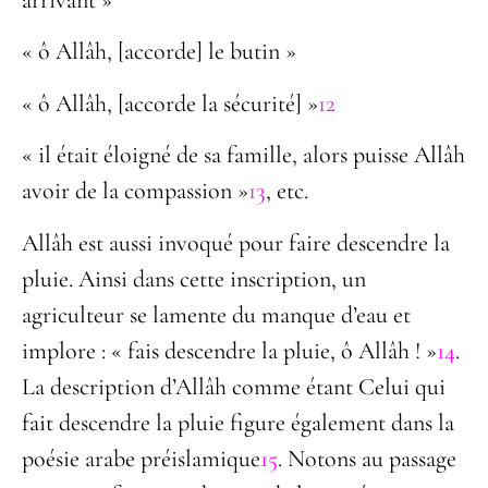
« ô Allâh, [accorde] le butin »
« ô Allâh, [accorde la sécurité] »
12
« il était éloigné de sa famille, alors puisse Allâh
avoir de la compassion »
13
, etc.
Allâh est aussi invoqué pour faire descendre la
pluie. Ainsi dans cette inscription, un
agriculteur se lamente du manque d’eau et
implore : « fais descendre la pluie, ô Allâh ! »
14
.
La description d’Allâh comme étant Celui qui
fait descendre la pluie figure également dans la
poésie arabe préislamique
15
. Notons au passage