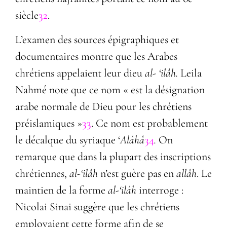
siècle
32
.
L’examen des sources épigraphiques et
documentaires montre que les Arabes
chrétiens appelaient leur dieu
al-
‘ilâh.
Leila
Nahmé note que ce nom « est la désignation
arabe normale de Dieu pour les chrétiens
préislamiques »
33
. Ce nom est probablement
le décalque du syriaque ‘
Alâhâ
34
.
On
remarque que dans la plupart des inscriptions
chrétiennes,
al-
‘ilâh
n’est guère pas
en
allâh
. Le
maintien de la forme
al-
‘ilâh
interroge :
Nicolai Sinai suggère que les chrétiens
employaient cette forme afin de se