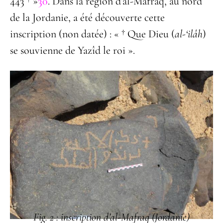
443 † »
30
. Dans la région d’al-Mafraq, au nord
de la Jordanie, a été découverte cette
inscription (non datée) : « † Que Dieu (
al-
‘ilâh
)
se souvienne de Yazîd le roi ».
Fig. 2 : inscription d’al-Mafraq (Jordanie)