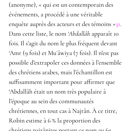
(anonyme), « qui est un contemporain des
événements, a procédé à une véritable
enquête auprès des acteurs et des témoins »
31
.
Dans cette liste, le nom
‘Abdallâh
apparaît 10
fois. Il s’agit du nom le plus fréquent devant
‘Amr (9 fois) et Mu
ʿ
âwiya (7 fois). Il n’est pas
possible d’extrapoler ces données à l’ensemble
des chrétiens arabes, mais l’échantillon est
suffisamment important pour affirmer que
‘Abdallâh était un nom très populaire à
l’époque au sein des communautés
chrétiennes, en tout cas à Najrân. À ce titre,
Robin estime à 6 % la proportion des
chrétiens najrânites portant ce nom au 6
e