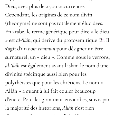
Dieu, avec plus de 2 500 occurrences.
Cependant, les origines de ce nom divin
(théonyme) ne sont pas totalement élucidées.
En arabe, le terme générique pour dire « le dieu
» est
al-
‘ilâh
, qui dérive du protosémitique
‘il
1
.
Il
s’agit d’un
nom commun
pour désigner un être
surnaturel, un « dieu ». Comme nous le verrons,
al-
‘ilâh
est également avant l’islam le nom d’une
divinité spécifique aussi bien pour les
polythéistes que pour les chrétiens. Le nom «
Allâh » a quant à lui fait couler beaucoup
d’encre. Pour les grammairiens arabes, suivis par
la majorité des historiens,
Allâh
n’est rien