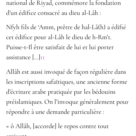
national de Riyad, commémore la fondation
d’un édifice consacré au dieu al-Lâh :
Nfyh fils de
‘
Amm, prêtre de hal-Lâ(h) a édifié
cet édifice pour al-Lâh le dieu de h-Rm
’
t.
Puisse-t-Il être satisfait de lui et lui porter
assistance […]
11
Allâh est aussi invoqué de façon régulière dans
les inscriptions safaïtiques, une ancienne forme
d’écriture arabe pratiquée par les bédouins
préislamiques. On l’invoque généralement pour
répondre à une demande particulière :
« ô Allâh, [accorde] le repos contre tout
arrivant »