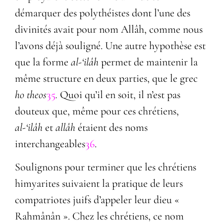
démarquer des polythéistes dont l’une des
divinités avait pour nom Allâh, comme nous
l’avons déjà souligné. Une autre hypothèse est
que la forme
al-
‘ilâh
permet de maintenir la
même structure en deux parties, que le grec
ho theos
35
.
Quoi qu’il en soit, il n’est pas
douteux que, même pour ces chrétiens,
al-
‘ilâh
et
allâh
étaient des noms
interchangeables
36
.
Soulignons pour terminer que les chrétiens
himyarites suivaient la pratique de leurs
compatriotes juifs d’appeler leur dieu «
Rahmânân ». Chez les chrétiens, ce nom