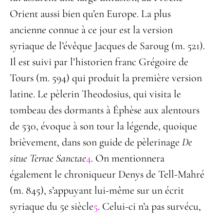
Orient aussi bien qu’en Europe. La plus
ancienne connue à ce jour est la version
syriaque de l’évêque Jacques de Saroug (m. 521).
Il est suivi par l’historien franc Grégoire de
Tours (m. 594) qui produit la première version
latine. Le pèlerin Theodosius, qui visita le
tombeau des dormants à Éphèse aux alentours
de 530, évoque à son tour la légende, quoique
brièvement, dans son guide de pèlerinage
De
situe Terrae Sanctae
4
. On mentionnera
également le chroniqueur Denys de Tell-Mahré
(m. 845), s’appuyant lui-même sur un écrit
syriaque du 5
e
siècle
5
. Celui-ci n’a pas survécu,