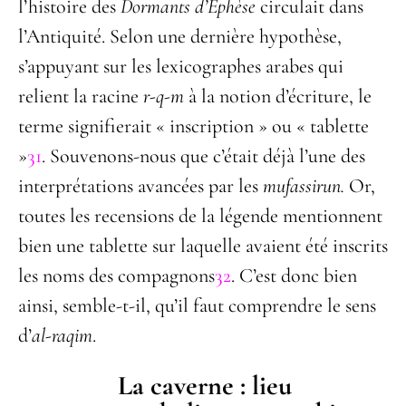
l’histoire des
Dormants d’Éphèse
circulait dans
l’Antiquité. Selon une dernière hypothèse,
s’appuyant sur les lexicographes arabes qui
relient la racine
r-q-m
à la notion d’écriture, le
terme signifierait « inscription » ou « tablette
»
31
. Souvenons-nous que c’était déjà l’une des
interprétations avancées par les
mufassirun.
Or,
toutes les recensions de la légende mentionnent
bien une tablette sur laquelle avaient été inscrits
les noms des compagnons
32
. C’est donc bien
ainsi, semble-t-il, qu’il faut comprendre le sens
d’
al-raqim
.
La caverne : lieu