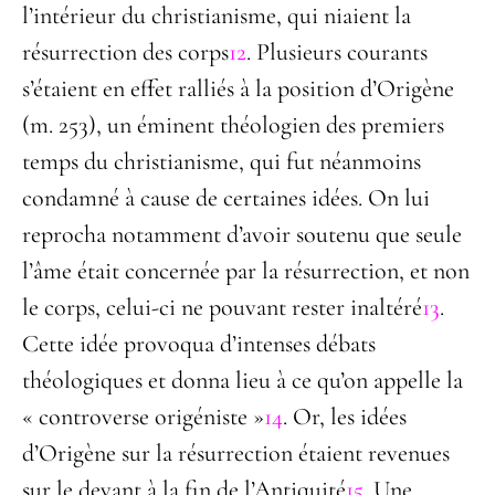
l’intérieur du christianisme, qui niaient la
résurrection des corps
12
. Plusieurs courants
s’étaient en effet ralliés à la position d’Origène
(m. 253), un éminent théologien des premiers
temps du christianisme, qui fut néanmoins
condamné à cause de certaines idées. On lui
reprocha notamment d’avoir soutenu que seule
l’âme était concernée par la résurrection, et non
le corps, celui-ci ne pouvant rester inaltéré
13
.
Cette idée provoqua d’intenses débats
théologiques et donna lieu à ce qu’on appelle la
« controverse origéniste »
14
. Or, les idées
d’Origène sur la résurrection étaient revenues
sur le devant à la fin de l’Antiquité
15
. Une