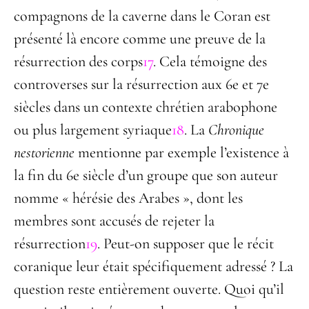
compagnons de la caverne dans le Coran est
présenté là encore comme une preuve de la
résurrection des corps
17
. Cela témoigne des
controverses sur la résurrection aux 6
e
et 7
e
siècles dans un contexte chrétien arabophone
ou plus largement syriaque
18
. La
Chronique
nestorienne
mentionne par exemple l’existence à
la fin du 6
e
siècle d’un groupe que son auteur
nomme « hérésie des Arabes », dont les
membres sont accusés de rejeter la
résurrection
19
. Peut-on supposer que le récit
coranique leur était spécifiquement adressé ? La
question reste entièrement ouverte. Quoi qu’il