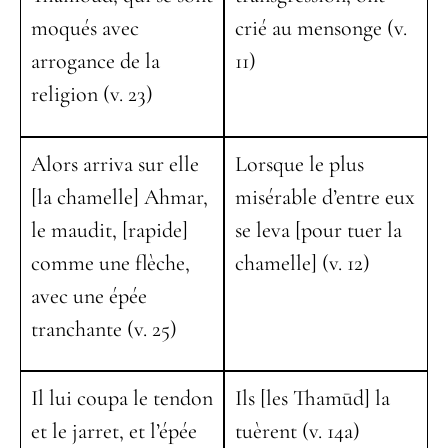
moqués avec
crié au mensonge (v.
arrogance de la
11)
religion (v. 23)
Alors arriva sur elle
Lorsque le plus
[la chamelle] Ahmar,
misérable d’entre eux
le maudit, [rapide]
se leva [pour tuer la
comme une flèche,
chamelle] (v. 12)
avec une épée
tranchante (v. 25)
Il lui coupa le tendon
Ils [les Thamūd] la
et le jarret, et l’épée
tuèrent (v. 14a)