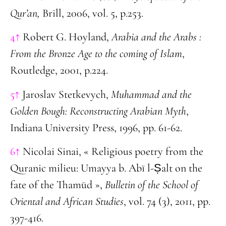
Qur’an,
Brill, 2006, vol. 5, p.253.
4↑
Robert G. Hoyland,
Arabia and the Arabs :
From the Bronze Age to the coming of Islam
,
Routledge, 2001, p.224.
5↑
Jaroslav Stetkevych,
Muhammad and the
Golden Bough: Reconstructing Arabian Myth
,
Indiana University Press, 1996, pp. 61-62.
6↑
Nicolai Sinai, « Religious poetry from the
Quranic milieu: Umayya b. Abī l-S
alt on the
fate of the Thamūd »,
Bulletin of the School of
Oriental and African Studies
, vol. 74 (3), 2011, pp.
397-416.