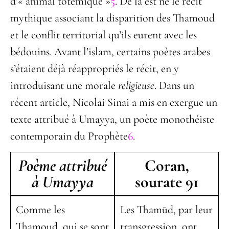
d’« animal totémique »
5
. De là est né le récit
mythique associant la disparition des Thamoud
et le conflit territorial qu’ils eurent avec les
bédouins. Avant l’islam, certains poètes arabes
s’étaient déjà réappropriés le récit, en y
introduisant une morale
religieuse
. Dans un
récent article, Nicolai Sinai a mis en exergue un
texte attribué à Umayya, un poète monothéiste
contemporain du Prophète
6
.
Poème attribué
Coran,
à Umayya
sourate 91
Comme les
Les Thamūd, par leur
Thamoud, qui se sont
transgression, ont