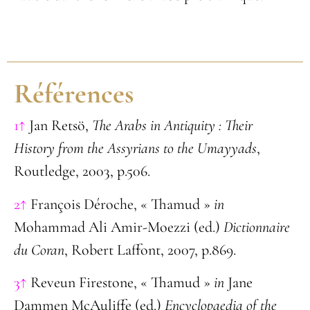
Références
1↑
Jan Retsö,
The Arabs in Antiquity : Their
History from the Assyrians to the Umayyads
,
Routledge, 2003, p.506.
2↑
François Déroche, « Thamud »
in
Mohammad Ali Amir-Moezzi (ed.)
Dictionnaire
du Coran
, Robert Laffont, 2007, p.869.
3↑
Reveun Firestone, « Thamud »
in
Jane
Dammen McAuliffe (ed.)
Encyclopaedia of the