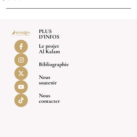
PLUS
D'INFOS
Le projet
Al Kalam
Bibliographie
Nous
soutenir
Nous
contacter