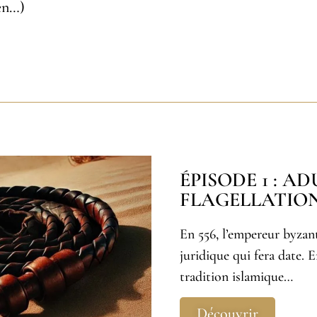
en…)
ÉPISODE 1 : A
FLAGELLATIO
En 556, l’empereur byzant
juridique qui fera date. E
tradition islamique…
Découvrir