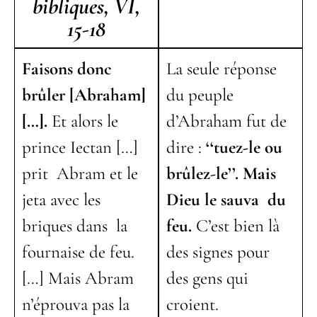
bibliques, VI,
15-18
Faisons donc
La seule réponse
brûler [Abraham]
du peuple
[…].
Et alors le
d’Abraham fut de
prince Iectan […]
dire :
‘‘tuez-le ou
prit Abram et le
brûlez-le’’. Mais
jeta avec les
Dieu le sauva du
briques dans la
feu.
C’est bien là
fournaise de feu.
des signes pour
[…] Mais Abram
des gens qui
n’éprouva pas la
croient.