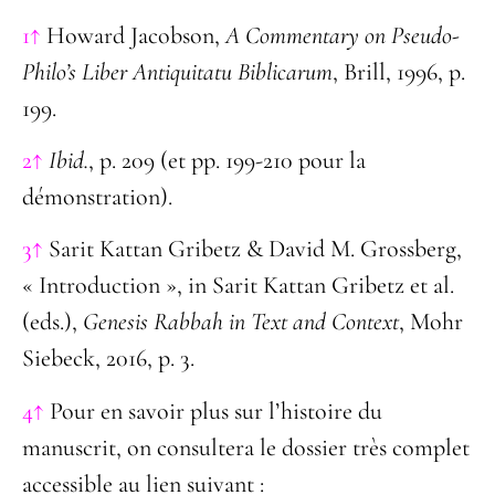
1↑
Howard Jacobson,
A Commentary on Pseudo-
Philo’s Liber Antiquitatu Biblicarum
, Brill, 1996, p.
199.
2↑
Ibid.
, p. 209 (et pp. 199-210 pour la
démonstration).
3↑
Sarit Kattan Gribetz & David M. Grossberg,
« Introduction », in Sarit Kattan Gribetz et al.
(eds.),
Genesis Rabbah in Text and Context
, Mohr
Siebeck, 2016, p. 3.
4↑
Pour en savoir plus sur l’histoire du
manuscrit, on consultera le dossier très complet
accessible au lien suivant :