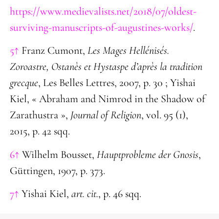
https://www.medievalists.net/2018/07/oldest-
surviving-manuscripts-of-augustines-works/
.
5↑
Franz Cumont,
Les Mages Hellénisés.
Zoroastre, Ostanès et Hystaspe d’après la tradition
grecque
, Les Belles Lettres, 2007, p. 30 ; Yishai
Kiel, « Abraham and Nimrod in the Shadow of
Zarathustra »,
Journal of Religion
, vol. 95 (1),
2015, p. 42 sqq.
6↑
Wilhelm Bousset,
Hauptprobleme der Gnosis
,
Güttingen, 1907, p. 373.
7↑
Yishai Kiel,
art. cit.
, p. 46 sqq.